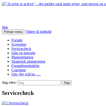
"At rejse er at leve" – det gæld
Søg
Videre til indhold
Primær menu
Forside
Screening
Servicecheck
Salg og mersalg
Markedsføring
Strategisk planlægning
Forandringsledelse
Coaching
Om: We will be ….
Søg efter:
Servicecheck